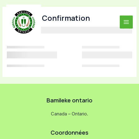
Aller
Main
au
Donation Confirmation
Menu
contenu
Bamileke ontario​
Canada – Ontario.
Coordonnées